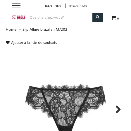
IDENTIFIER
INSCRIPTION
0
Home
>
Slip Allure brazilian M7202
Lingerie
Ajouter à la liste de souhaits
Turbans et Foulards
Maillots
Produits de soin
Cheque-cadeau
Vetements
Next
Perruques et Postiches