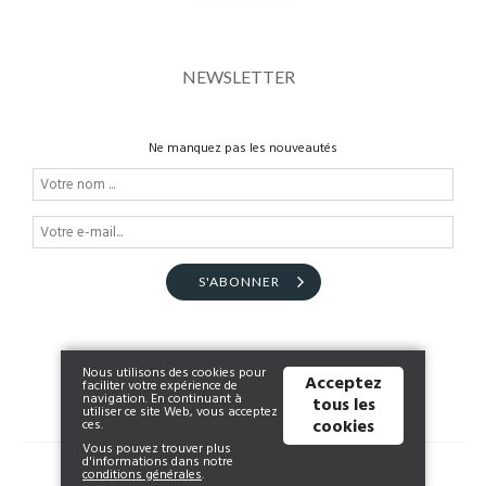
NEWSLETTER
Ne manquez pas les nouveautés
S'ABONNER
Nous utilisons des cookies pour
Acceptez
faciliter votre expérience de
navigation. En continuant à
tous les
utiliser ce site Web, vous acceptez
cookies
ces.
Vous pouvez trouver plus
d'informations dans notre
© 2026 shop.toujoursbelle.be | Powered by
Tilroy
.
conditions générales
.