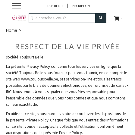
IDENTIFIER
INSCRIPTION
0
Home
>
Lingerie
RESPECT DE LA VIE PRIVÉE
Turbans et Foulards
société Toujours Belle
Maillots
La présente Privacy Policy concerne tous les services en ligne que la
société Toujours Belle vous fournit / peut vous fournir, en ce compris le
site web www.toujoursbelle.be, ses services on-line et tous les trafics
Produits de soin
possibles par le biais de courriers électroniques, de forums et de canaux
IRC. Nous tenons à vous signaler que vous êtes responsable pour
l'ensemble des données que vous nous confiez et que nous comptons
Cheque-cadeau
sur leur exactitude.
En utilisant ce site, vous marquez votre accord avec les dispositions de
Vetements
la présente Private Policy. Chaque fois que vous entrez des informations
sur ce site, vous en acceptez la collecte et l'utilisation conformément
Perruques et Postiches
aux dispositions de la présente Private Policy.